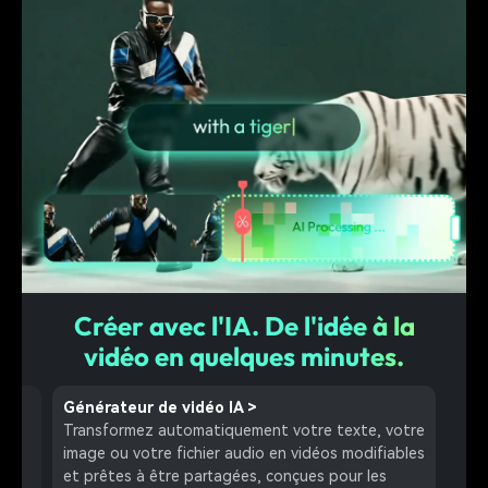
Créer avec l'IA. De l'idée à la
vidéo en quelques minutes.
Extension vidéo IA
>
Gén
otre
Développez vos clips naturellement grâce à des
Gén
ables
mouvements prédits par l'IA et des transitions
et d
fluides qui comblent les moments manquants de
lang