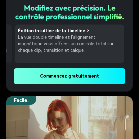
Modifiez avec précision. Le
contrôle professionnel simplifié.
Animation par images clés
>
Mot
Créez des mouvements dynamiques et fluides
Épin
r
grâce à une interpolation précise des images clés,
sur 
pour des animations naturelles et réalistes.
quel
de l
Commencez gratuitement
Facile.