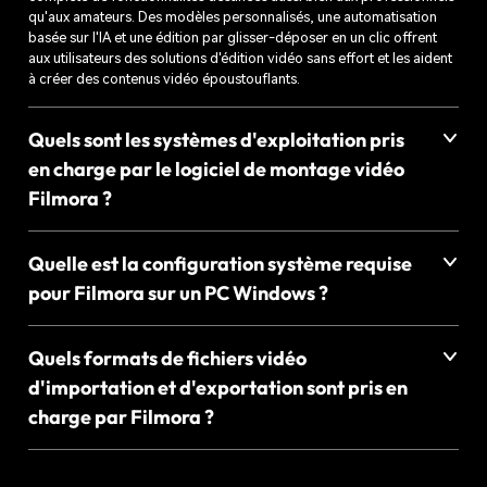
1,5 M+ de médias libres de droits
qu'aux amateurs. Des modèles personnalisés, une automatisation
basée sur l'IA et une édition par glisser-déposer en un clic offrent
Accédez à une vaste bibliothèque de séquences
aux utilisateurs des solutions d'édition vidéo sans effort et les aident
vidéo, de photos, d’effets sonores et de
à créer des contenus vidéo époustouflants.
musiques, fournie par Universal Music for Creators.
Quels sont les systèmes d'exploitation pris
en charge par le logiciel de montage vidéo
Filmora ?
Quelle est la configuration système requise
pour Filmora sur un PC Windows ?
Quels formats de fichiers vidéo
Musique et audio
Image
Rush
d'importation et d'exportation sont pris en
charge par Filmora ?
10 000+ modèles vidéo prêts à l’emploi