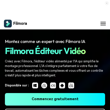
Filmora
Filmora
Montez comme un expert avec Filmora IA
Filmora Éditeur Vidéo
Filmora pour Windows Officiel
Créez avec Filmora, l'éditeur vidéo alimenté par l'IA qui simplifie le
montage professionnel. L'IA s'intègre parfaitement à votre flux de
Support
Filmora pour Mac Officiel
travail, automatisant les tâches complexes et vous offrant un contrôle
créatif plus rapide et plus intelligent.
Centre de soutien
Disponible sur :
Centre de Formation
Commencez gratuitement
Soyez créatif avec Filmora