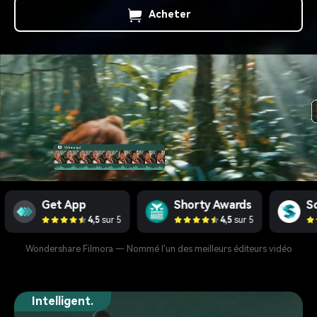
Acheter
 App
Shorty Awards
SoftwareHo
4,5
sur 5
4,5
sur 5
4,5
sur
Wondershare Filmora — Nommé l'un des meilleurs éditeurs vidéo
Intelligent.