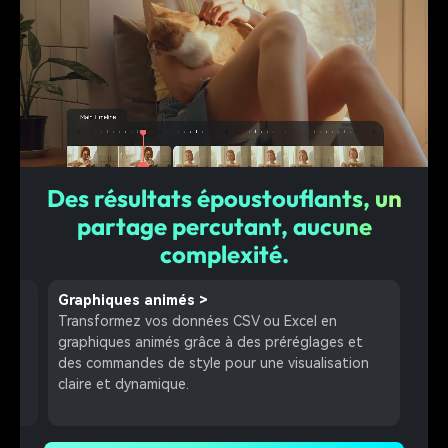
Des résultats époustouflants, un
partage percutant, aucune
complexité.
Animations de titres
>
Bib
Créez des titres et des légendes animés
Appl
t
professionnels grâce à des préréglages prêts à
de m
n
l'emploi et des commandes précises pour le timing
form
et l'apparence.
cin