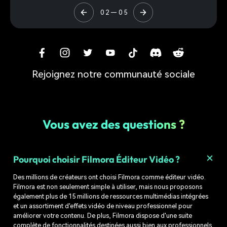
0 2
—
0 5
Plus d'un million d'actifs et d'effets
Ajoutez des filtres, des titres, des autocollants,
des transitions et des effets visuels pour améliorer
votre narration.
Rejoignez notre communauté sociale
Vous avez des questions ?
Pourquoi choisir Filmora Éditeur Vidéo ?
Des millions de créateurs ont choisi Filmora comme éditeur vidéo.
Effets
Transitions
Titres
Autocollants
Filtres
Filmora est non seulement simple à utiliser, mais nous proposons
également plus de 15 millions de ressources multimédias intégrées
et un assortiment d'effets vidéo de niveau professionnel pour
améliorer votre contenu. De plus, Filmora dispose d'une suite
complète de fonctionnalités destinées aussi bien aux professionnels