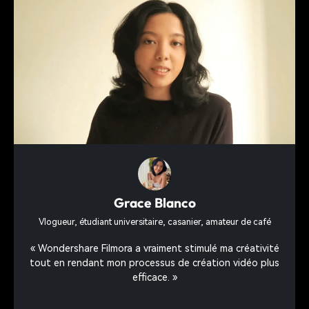
Grace Blanco
Enrichissez votre contenu vidéo avec
Vlogueur, étudiant universitaire, casanier, amateur de café
des ressources créatives
« Wondershare Filmora a vraiment stimulé ma créativité
Créez des vidéos exceptionnelles pour toutes les
tout en rendant mon processus de création vidéo plus
plateformes grâce à plus de 2,9 millions de ressources
efficace. »
créatives, allant des effets aux modèles prêts à l'emploi.