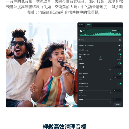
一音檔的低音量下增強語音，去除少量背景噪音。 減少殘響：減少音檔
殘響並提高殘響環境（例如，空蕩蕩的大廳）中的語音清晰度。 減少嘶
嘶聲：消除錄音設備和音檔傳輸中的電噪聲。
輕鬆高效清理音檔